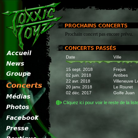
Prochain concert pas encore prévu.
Date
Ville
15 sept. 2018
Frejus
02 juin. 2018
Antibes
22 avr. 2018
Villeneuve L
20 janv. 2018
Le Rouret
02 déc. 2017
Golfe Juan
Cliquez ici pour voir le reste de la list