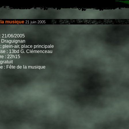
 la musique
21 juin 2005
: 21/06/2005
 : Draguignan
: plein-air, place principale
se : 13bd G. Clémenceau
re : 22h15
 gratuit
 : Fête de la musique