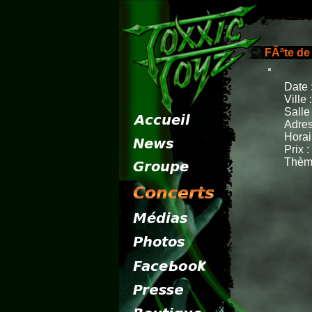
FÃªte de
Date 
Ville
Salle 
Adres
Horai
Prix :
Thème