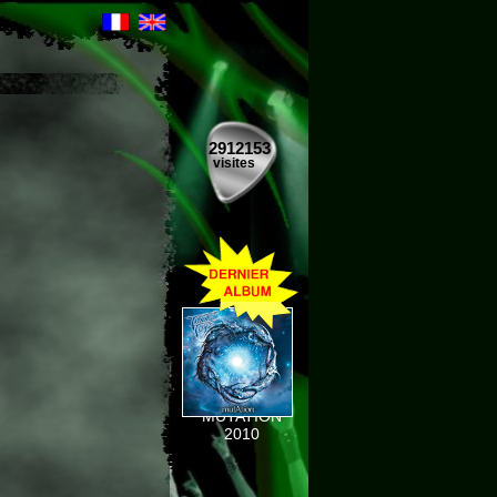
2912153
visites
MUTATION
2010