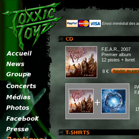
Envoi immédiat des ar
F.E.A.R., 2007
Premier album
12 pistes + livret
8 €
P
F
1