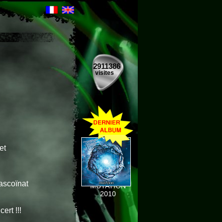
2911386
visites
et
ascoïnat
MUTATION
2010
ert !!!