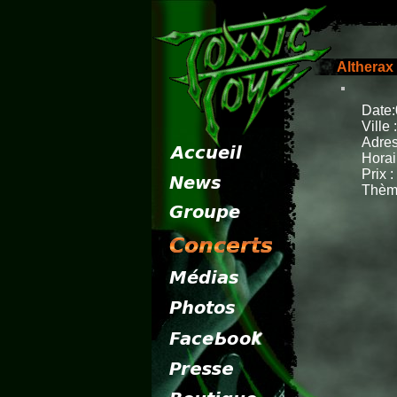
Altherax
Date:
Ville 
Adres
Horai
Prix :
Thèm