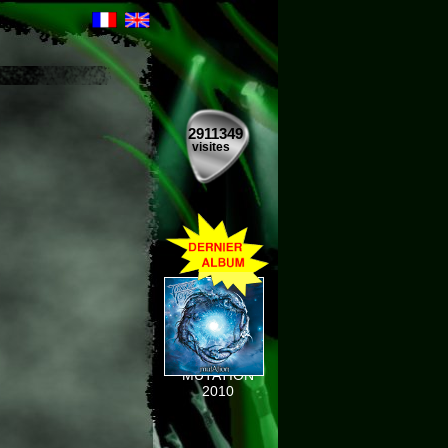
2911349
visites
MUTATION
2010