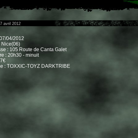
7 avril 2012
07/04/2012
: Nice(06)
se : 105 Route de Canta Galet
re : 20h30 - minuit
 7€
e : TOXXIC-TOYZ DARKTRIBE