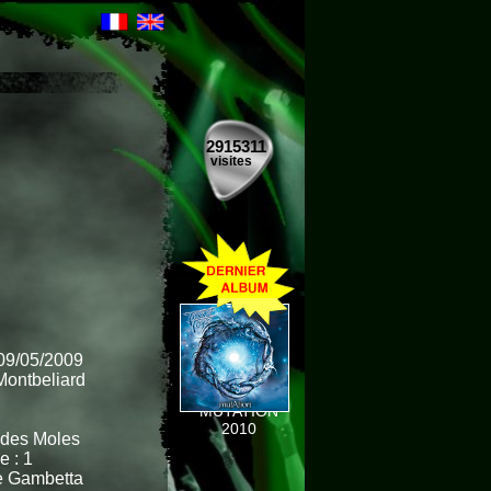
2915311
visites
 09/05/2009
 Montbeliard
MUTATION
2010
r des Moles
e : 1
 Gambetta