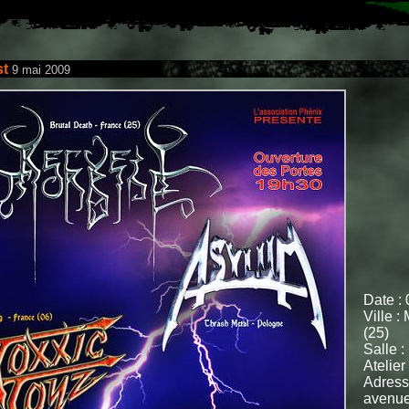
st
9 mai 2009
Date :
Ville :
(25)
Salle :
Atelie
Adress
avenue