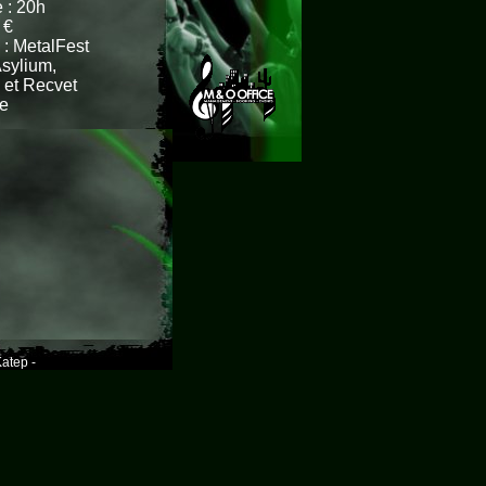
 : 20h
 €
: MetalFest
Asylium,
 et Recvet
e
atep -