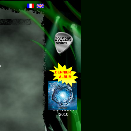
2915285
visites
7
MUTATION
2010