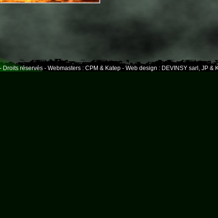
- Droits réservés - Webmasters : CPM & Katep - Web design : DEVINSY sarl, JP & K