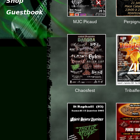
MJC Picaud
Perpign
Chaosfest
Tribalfe