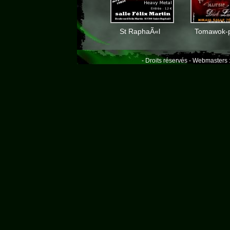
St RaphaÃ«l
Tomawok-p
- Droits réservés - Webmasters