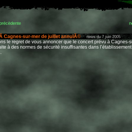
précèdente
n
Ã Cagnes-sur-mer de juillet annulÃ©
news du 7 juin 2005
s le regret de vous annoncer que le concert prévu à Cagnes-s
ite à des normes de sécurité insuffisantes dans l’établissement
.