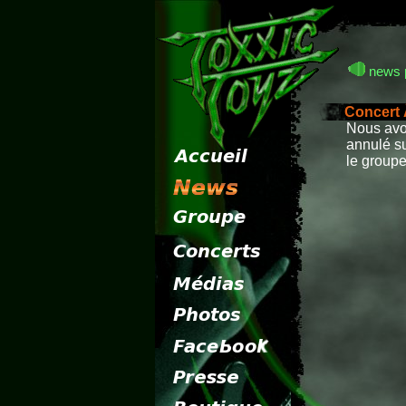
news 
Concert 
Nous avon
annulé su
le groupe