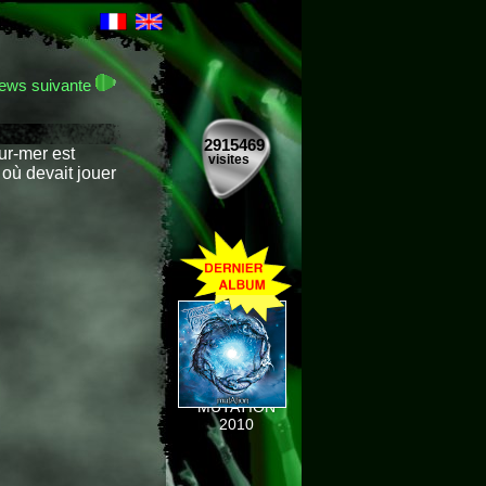
ews suivante
2915469
ur-mer est
visites
 où devait jouer
MUTATION
2010