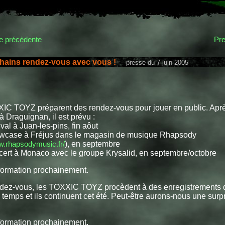
 précèdente
Pre
hains rendez-vous avec vous !
presse du 7 juin 2005
C TOYZ préparent des rendez-vous pour jouer en public. Après
 Draguignan, il est prévu :
val à Juan-les-pins, fin aôut
case à Fréjus dans le magasin de musique Rhapsody
w.rhapsodymusic.fr/
), en septembre
ert à Monaco avec le groupe Krysalid, en septembre/octobre
formation prochainement.
ndez-vous, les TOXXIC TOYZ procèdent à des enregistrements 
temps et ils continuent cet été. Peut-être aurons-nous une surpr
formation prochainement.