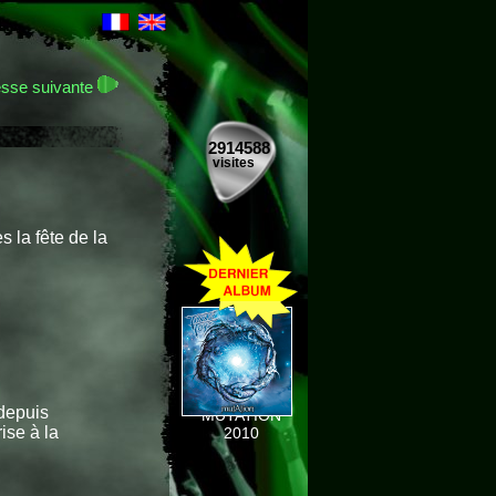
sse suivante
2914588
visites
 la fête de la
depuis
MUTATION
ise à la
2010