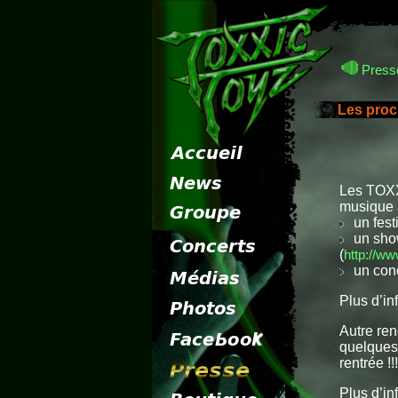
Presse
Les proc
Les TOXXI
musique à
un festi
un show
(
http://ww
un conc
Plus d’in
Autre re
quelques 
rentrée !!!
Plus d’in