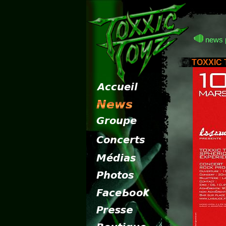
news 
TOXXIC T