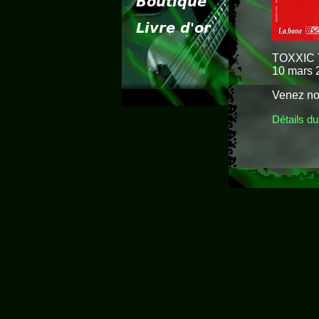
TOXXIC T
10 mars 
Venez nom
Détails du