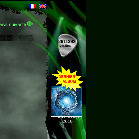
ews suivante
2911392
visites
MUTATION
2010