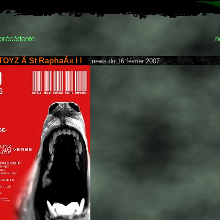
précèdente
n
OYZ Ã St RaphaÃ« l !
news du 16 février 2007