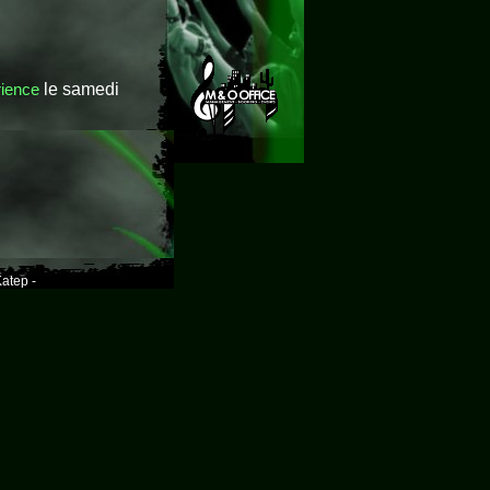
rience
le samedi
atep -