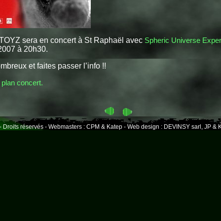
OYZ sera en concert à St Raphaël avec
Spheric Universe Expe
2007 à 20h30.
breux et faites passer l’info !!
 plan concert.
- Droits réservés - Webmasters : CPM & Katep - Web design : DEVINSY sarl, JP & K