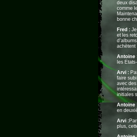
deux disa
comme le 
Maintenan
bonne ch
Fred :
Je 
et les re
d’albums,
achètent 
Antoine 
les Etats
Arvi :
Pas
faire sub
avec des 
intéressa
initiales
Antoine 
en deuxiè
Arvi :
Par
plus, cet
Antoine 