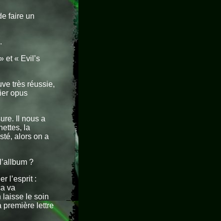
de faire un
.
 et « Evil’s
uve très réussie,
mier opus
re. Il nous a
hettes, la
sté, alors on a
 l’allbum ?
r l’esprit :
ça va
laisse le soin
 première lettre