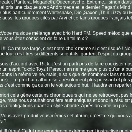
eater, Pantera, Megadeth, Queensryche, Extreme... sinon dans
j’ai pris une claque avec Andromeda et le dernier Pagan’s Mind !
e plus particulièrement Whitesnake, Dio ,Saxon ,Thin Lizzy ou 
e aussi les groupes cités par Arvi et certains groupes français t
:
Votre musique mélange avec brio Hard FM, Speed mélodique e
e vous étiez conscient de faire un tel mix ?
 !!! Ca ratisse large, c’est notre choix meme si c’est risqué ! N
 tout ces titres si différents soient-ils, gardent l’esprit du group
suis d’accord avec Rick, c’est un parti pris de faire coexister no
 un esprit Toxxic Toyz ! Perso, rien ne me gave plus qu’un albu
nt dans la même veine, mais je sais que de nombreux fans ne so
rire)... Le prochain album sera résolument plus puissant et plus p
as c’est comme ça qu’on le voit aujourd’hui, il faudra en reparler à
riori cela gêne certains chroniqueurs qui ne se retrouvent pas
e, mais nous souhaitions être authentiques et donc le résultat p
s d’obligations quant au style abordé. Après on aime ou pas.
:
Vous avez produit vous mêmes cet album, qu’est-ce qui vous a
s ?
t !!! (rires) Ce fut une expérience extrêmement instructive quoiq