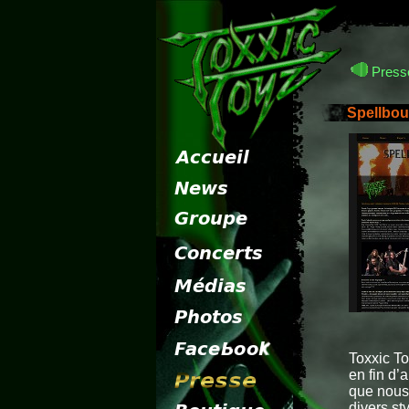
Presse
Spellbo
Toxxic To
en fin d
que nous
divers st