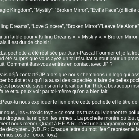
gic Kingdom”, “Mystify”, “Broken Mirror”, “Evil’s Face”.(difficile 
lling Dreams”, “Love Sincere”, “Broken Mirror”/”Leave Me Alone”
i un faible pour « Killing Dreams », « Mystify », « Broken Mirror »
s il est dur de choisir !
:
La pochette a été réalisée par Jean-Pascal Fournier et je la tro
ord été surpris que vous ayez un tel résultat surtout pour un pre
uit. Comment êtes-vous entrés en contact avec JP ?
vais déjà contacté JP alors que nous cherchions un logo qui assu
uper boulot et vu qu’il a aussi des capacités à faire de belles poc
s’est posée de savoir si on la ferait par lui. Rick a beaucoup insi
faire et tu peux voir par toi-même qu’on a bien fait.
:
Peux-tu nous expliquer le lien entre cette pochette et le titre de
 nous , les « toxxic toyz » ce sont les trucs qui viennent te pollue
 les drogues, la religion, les armes... La pochette montre où tout 
ent nous mener. Quant à F.E.A.R., c’est une anagramme qu’on 
de décrypter... (NDLR : Chaque lettre du mot "fear" représente la
e musicos de Toxxic Toyz)