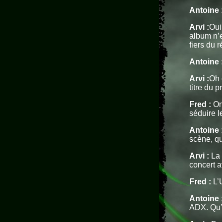
Antoine 
Arvi :
Oui
album n’e
fiers du 
Antoine 
Arvi :
Oh 
titre du 
Fred :
On 
séduire l
Antoine 
scène, qu
Arvi :
La 
concert a
Fred :
L’U
Antoine 
ADX. Qu’