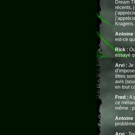
Dream Th
récents, 
j’appréci
j’appréci
Kragens.
Antoine 
est-ce qu
Rick :
Oui
essayé que
Arvi :
Je 
d’imposer
titres so
avis (sou
en tout c
Fred :
A p
ce mélang
même : pa
Antoine 
problème
Arvi :
Tou