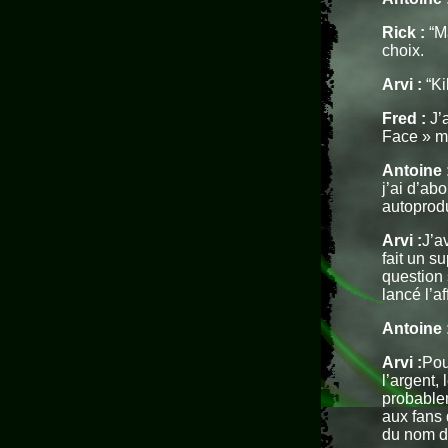
Rick :
“Ma
choix.
Arvi :
“Ki
Fred :
J’a
Face » mai
Antoine 
j’ai d’ab
autoprod
Arvi :
J’a
fait un s
question 
lancé l’af
Antoine 
Arvi :
Pour
l’argent,
probablem
aux fans 
du nom d