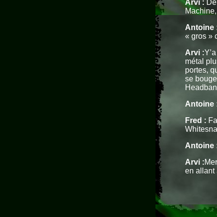
Arvi :
De 
Machine, 
Antoine 
« gros »
Arvi :
Y’a
métal plu
portes, q
se bouge
Headbang
Antoine 
Fred :
Fai
Whitesnak
Antoine 
Arvi :
Mer
en allant