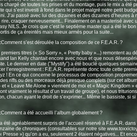
s chargé de toutes les prises et du montage, puis le mix a été p
te qui s’est investi à fond dans le projet malgré notre petit budge
ni. J’ai passé avec lui des dizaines et des dizaines d’heures à m
 rire, craquer nerveusement... Finalement on a masterisé avec 
Easy NILS. Je crois que c’est le septième master qui a été le bon 
 sortis de ça éreintés mais mieux armés pour la suite...
:
Comment s’est déroulée la composition de ce F.E.A.R. ?
 premiers titres (« So Sorry », « Pretty baby »...) remontent au 
and Ian Kelly chantait encore avec nous et que nous désespéri
te. Le dernier en date ("Mystify") a été bouclé quelques semain
 l’enregistrement : F.E.A.R. représente donc toute cette prem
yz ! En ce qui concerne le processus de composition proprement
 des riffs ou des morceaux déjà presque complets (sur cet album
 et « Leave Me Alone » viennent de moi et « Magic Kingdom » 
ont vraiment le résultat d’un travail de groupe), et nous triturions
on, chacun ayant le droit de s’exprimer... Même le bassiste, si si ,
:
Comment a été accueilli l’album globalement ?
a été agréablement surpris de l’accueil réservé à F.E.A.R. dans
inzaine de chroniques (consultables sur notre site www.toxxicto
« Presse ») qu’on a eu, seulement 2 étaient négatives... Et enc