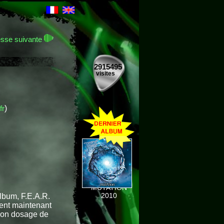
sse suivante
2915495
visites
fr
)
MUTATION
2010
lbum, F.E.A.R.
ent maintenant
bon dosage de