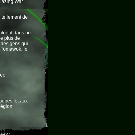
Blazing War
!
 tellement de
voluent dans un
re plus de
a des gens qui
e Tomawok, le
vec
roupes locaux
région.
atep -