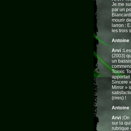
Je me sui
par un po
Biancardi
mourir de
larron : 
les trois
Antoine 
Arvi :
Les
(2003) qu
un bassis
commencer
Toxxic To
apportait
Sincere »
Mirror » s
satisfacti
(rires) !
Antoine 
Arvi :
On 
sur la qu
rubrique 