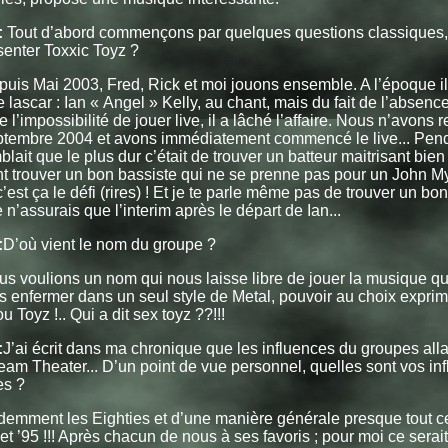
:
Tout d’abord commençons par quelques questions classiques
enter Toxxic Toyz ?
uis Mai 2003, Fred, Rick et moi jouons ensemble. A l’époque il 
 lascar : Ian « Angel » Kelly, au chant, mais du fait de l’absenc
 l’impossibilité de jouer live, il a lâché l’affaire. Nous n’avons 
ptembre 2004 et avons immédiatement commencé le live... Pen
blait que le plus dur c’était de trouver un batteur maitrisant bie
t trouver un bon bassiste qui ne se prenne pas pour un John 
c’est ça le défi (rires) ! Et je te parle même pas de trouver un bo
e n’assurais que l’interim après le départ de Ian...
:
D’où vient le nom du groupe ?
s voulions un nom qui nous laisse libre de jouer la musique que
 enfermer dans un seul style de Metal, pouvoir au choix exprim
ou Toyz !.. Qui a dit sex toyz ??!!!
:
J’ai écrit dans ma chronique que les influences du groupes all
eam Theater... D’un point de vue personnel, quelles sont vos in
es ?
demment les Eighties et d’une manière générale presque tout ce 
 et ’95 !!! Après chacun de nous à ses favoris ; pour moi ce serait