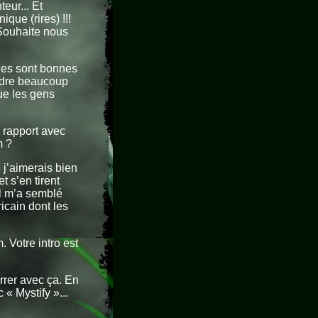
eur... Et
ue (rires) !!!
 Souhaite nous
ques sont bonnes
endre beaucoup
que les gens
 rapport avec
m ?
 j’aimerais bien
t s’en tirent
il m’a semblé
icain dont les
 Votre intro est
rrer avec ça. En
 « Mystify »...