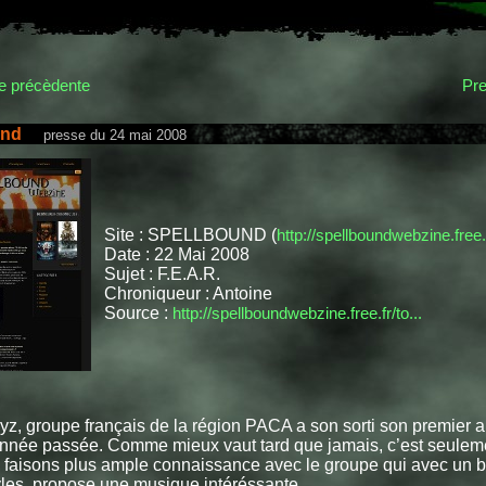
 précèdente
Pre
und
presse du 24 mai 2008
Site : SPELLBOUND (
http://spellboundwebzine.free.
Date : 22 Mai 2008
Sujet : F.E.A.R.
Chroniqueur : Antoine
Source :
http://spellboundwebzine.free.fr/to...
yz, groupe français de la région PACA a son sorti son premier a
’année passée. Comme mieux vaut tard que jamais, c’est seulem
 faisons plus ample connaissance avec le groupe qui avec un 
yles, propose une musique intéréssante.