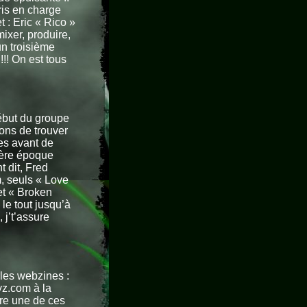
ris en charge
t : Eric « Rico »
ixer, produire,
un troisième
!!! On est tous
début du groupe
ons de trouver
es avant de
ière époque
 dit, Fred
, seuls « Love
et « Broken
 le tout jusqu’à
 j’t’assure
 les webzines :
yz.com à la
ore une de ces