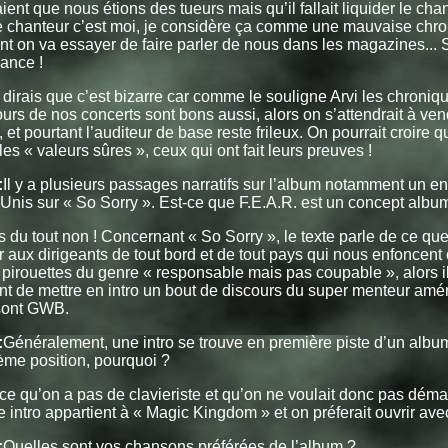
ient que nous étions des tueurs mais qu’il fallait liquider le chant
chanteur c’est moi, je considère ça comme une mauvaise chroniq
t on va essayer de faire parler de nous dans les magazines...
ance !
dirais que c’est bizarre car comme le souligne Arvi les chroni
tours de nos concerts sont bons aussi, alors on s’attendrait à v
 et pourtant l’auditeur de base reste frileux. On pourrait croire 
les « valeurs sûres », ceux qui ont fait leurs preuves !
:
Il y a plusieurs passages narratifs sur l’album notamment un en
-Unis sur « So Sorry ». Est-ce que F.E.A.R. est un concept albu
 du tout non ! Concernant « So Sorry », le texte parle de ce que
ir aux dirigeants de tout bord et de tout pays qui nous enfoncent e
pirouettes du genre « responsable mais pas coupable », alors 
nt de mettre en intro un bout de discours du super menteur amér
 sont GWB.
:
Généralement, une intro se trouve en première piste d’un album.
me position, pourquoi ?
ce qu’on a pas de clavieriste et qu’on ne voulait donc pas déma
te intro appartient à « Magic Kingdom » et on préferait ouvrir avec
:
Quelles sont vos chansons préférées de l’album ?