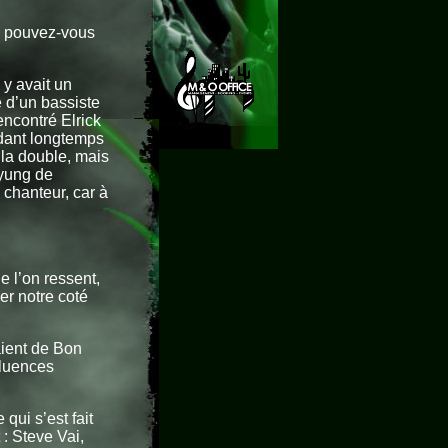
, pouvez-vous
y avait un
e d’un bassiste
rencontré Elrick
dant longtemps
n la double, mais
Myung de
n chanteur, car à
 l’on ressent,
er notre coté
aient de Bon
fluences
qui s’est fait
 : Steve Vai,