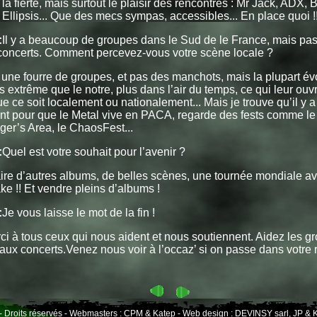
la fierté, mais surtout le plaisir des rencontres : Mr Jack, ADX, 
Ellipsis... Que des mecs sympas, accessibles... En place quoi !
:
Il y a beaucoup de groupes dans le Sud de le France, mais pas
 concerts. Comment percevez-vous votre scène locale ?
 une fourre de groupes, et pas des manchots, mais la plupart é
s extrême que le notre, plus dans l’air du temps, ce qui leur ouv
ue ce soit localement ou nationalement... Mais je trouve qu’il y 
nt pour que le Metal vive en PACA, regarde des fests comme l
er’s Area, le ChaosFest...
:
Quel est votre souhait pour l’avenir ?
re d’autres albums, de belles scènes, une tournée mondiale a
e !! Et vendre pleins d’albums !
:
Je vous laisse le mot de la fin !
ci à tous ceux qui nous aident et nous soutiennent. Aidez les g
 aux concerts.Venez nous voir à l’occaz’ si on passe dans votre 
- Droits réservés - Webmasters : CPM & Katep - Web design : DEVINSY sarl, JP & K