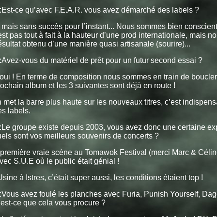
:
Est-ce qu’avec F.E.A.R. vous avez démarché des labels ?
 mais sans succès pour l’instant... Nous sommes bien conscient
st pas tout à fait à la hauteur d’une prod internationale, mais
résultat obtenu d’une manière quasi artisanale (sourire)...
:
Avez-vous du matériel de prêt pour un futur second essai ?
oui ! En terme de composition nous sommes en train de boucler
prochain album et les 3 suivantes sont déjà en route !
met la barre plus haute sur les nouveaux titres, c’est indispens
es labels.
:
Le groupe existe depuis 2003, vous avez donc une certaine ex
els sont vos meilleurs souvenirs de concerts ?
première vraie scène au Tomawok Festival (merci Marc & Céline 
vec S.U.E où le public était génial !
sine à Istres, c’était super aussi, les conditions étaient top !
:
Vous avez foulé les planches avec Furia, Punish Yourself, Da
est-ce que cela vous procure ?