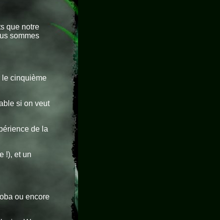
s que notre
 nous sommes
 le cinquième
able si on veut
périence de la
!), et un
goba ou encore