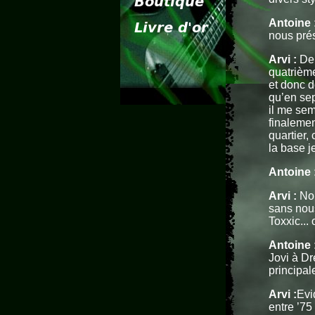
Antoine 
nous prés
Arvi :
Dep
quatrième
et donc de
qu’en se
il me sem
finalemen
quartier, 
la base j
Antoine 
Arvi :
Nou
sans nous
Toxxic... 
Antoine 
Jovi à Dr
principal
Arvi :
Evi
entre ’75