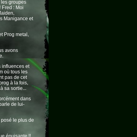
 les groupes
 Fred : Moi
Maiden,
els Manigance et
t Prog metal,
ous avons
e.
s influences et
m où tous les
nt pas de cet
rog à la fois,
 sa sortie...
 forcément dans
arle de lui-
 posé le plus de
ue épuisante !!