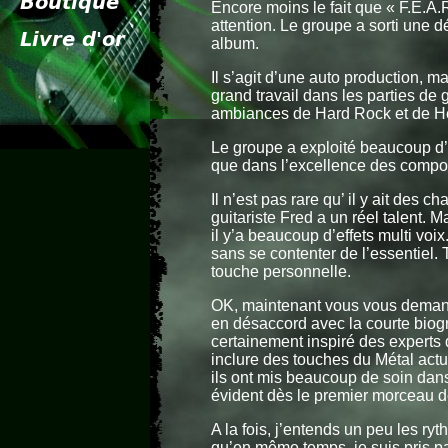
Encore moins le fait que « F.E.A.
attention. Le groupe a sorti une d
album.
Il s’agit d’une auto production, ma
grand travail dans les parties de gu
ambiances de Hard Rock et de H
Le groupe a exploité beaucoup d’
que dans l’excellence des compos
Il n’est pas rare qu’ il y ait des
guitariste Fred a un réel talent. 
il y’a beaucoup d’effets multi vo
sans se contenter de l’essentiel.
touche personnelle.
OK, maintenant vous vous demandez
en désaccord avec la courte biogr
certainement inspiré des experts d
inclure des touches du Métal actu
ils ont mis beaucoup de soin da
évident dès le premier morceau d
A la fois, j’entends un peu les r
qu’en même temps, je suis pris 