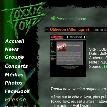
Presse précèdente
Obliveon (Allemagne)
presse du 2
Site : OB
Date : JuI
Autheur : 
Note : 7/1
Source :
h
Traduit de la version originale en
Même sur la côte d’Azur, plus pré
Toxxic Toyz réussit à attirer l’att
entre autre d’Evil Dead).