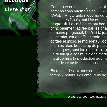
Ces représentants niçois ne sont 
compositions originales de F.E.A.
NWoBHM, variante moderne du Eig
pu citer les Gun’s and Roses- ma
progressif. Les mélodies ont beau 
principalement attirée par les ph
domaine progressif. Et c’est là j
du combo, car en effet, pendant 
cordes et micro, le mix Metal/Rock
chanter, alors beaucoup de passa
compliqués, sont toutefois trop c
un détail que ces musiciens médi
- tout comme la production que l’o
sortir de ce juste-milieu musical.
En raison des lacunes que je vien
temps 7 points. Les amoureux de 
- Droits réservés - Webmasters