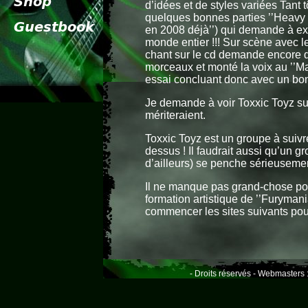
d’idées et de styles variées Tant t
quelques bonnes parties ’’Heavy
en 2008 déjà’’) qui demande à e
monde entier !!! Sur scène avec le 
chant sur le cd demande encore du
morceaux et monté la voix au ’’Mas
essai concluant donc avec un bon li
Je demande à voir Toxxic Toyz sur
mériteraient.
Toxxic Toyz est un groupe à suivr
dessus ! Il faudrait aussi qu’un 
d’ailleurs) se penche sérieusemen
Il ne manque pas grand-chose pou
formation artistique de ’’Furymania
commencer les sites suivants pour
- Droits réservés - Webmasters