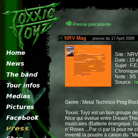
Presse précèdente
NRV Mag
presse du 17 April 2008
Site : NR
Date : 10 
Sujet : F.E
Chroniqueu
Note : 3/5
Source :
h
Genre : Metal Technico Prog Rock
Toxxic Toyz est un bon groupe de 
Nice qui évolue entre Dream Thea
musicales (Batterie énergique, Gu
n’ Roses ...Par ci par là pour ne c
inventé la poudre à canon du ’’Met