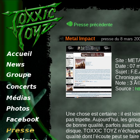
Presse précèdente
Metal Impact
presse du 8 mars 20
Site : MET
Date : 07 
Sujet : F.E
Chroniqueu
Note : 3 Ã©
Source :
ht
Une chose est certaine : il est lo
pas tripette. Aujourd’hui, les gro
de bonne qualité, parfois aussi b
disque. TOXXIC TOYZ n’échappe pa
qualité dont l’écoute peut se fai