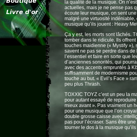
la qualité de la musique. On n’es
actuelles, mais je ne pense pas 
écoute leur musique, on sent une
malgré une virtuosité indéniable,
musique qu’ils jouent : Heavy Me
Ça y est, les morts sont lâchés.
tomber dans le ridicule. Ils offre
touches maidienne (« Mystify »), s
savent ne pas se perdre dans de 
l’essentiel et faire en sorte que 
d’anciennes sonorités, qui pourr
avec des accents empruntés à KISS
suffisamment de modernisme pour 
touche au but. « Evil’s Face » r
peu plus Thrash.
TOXXIC TOYZ c’est un peu la man
pour autant essayé de reproduire a
mieux avant ». Pas vraiment un h
pour une musique que l’on croyait
double grosse caisse avec intellig
pas pour l’écraser. Sans être un
tourner le dos à la musique qu’ils