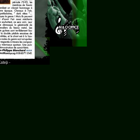
atep -