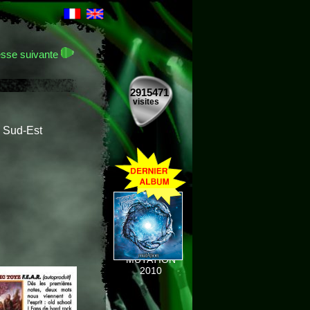
sse suivante
2915471
visites
e Sud-Est
MUTATION
2010