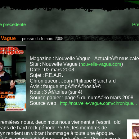
 précèdente
Pre
 Vague
presse du 5 mars 2008
Magazine : Nouvelle Vague - ActualitÃ© musical
Site : Nouvelle Vague (
nouvelle-vague.com
)
Date : 03 mars 2008
Sujet : F.E.A.R.
Chroniqueur : Jean-Philippe Blanchard
Avis : fougue et gÃ©nÃ©rositÃ©
Note : 3 Ã©toiles (sur 4)
Source papier : page 5 du numÃ©ro mars 2008
Source web :
http://nouvelle-vague.com/chronique...
remières notes, deux mots nous viennent à l’esprit : old
Fans de hard rock période 75-95, les membres de
oyz rendent un vibrant hommage à toute une époque.
 l’air, mines patibulaires, “ dark vêtus “... Vous voyez le