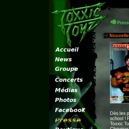
Presse
Nouvelle
Dès les p
school ! 
Toxxic T
Cheveux à