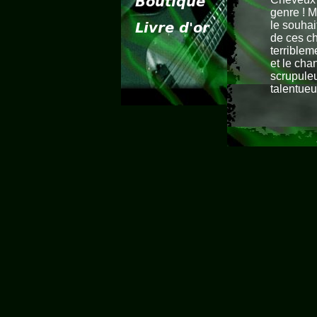
genre ! M
le souhai
de ces ch
terriblem
et le cha
scrupuleu
talentueu