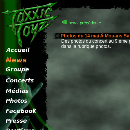
news précèdente
Photos du 14 mai Ã Mouans Sa
Des photos du concert au 9ième 
dans la rubrique photos.