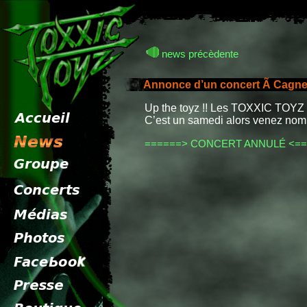
news précèdente
Annonce d’un concert Ã Cagnes-
Up the toyz !! Les TOXXIC TOYZ a
C’est un samedi alors venez nomb
======> CONCERT ANNULÉ <==