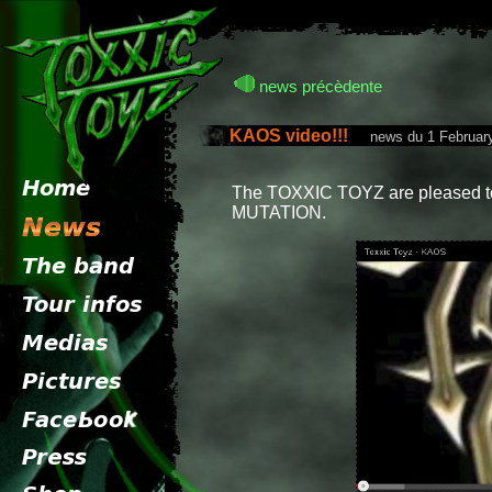
news précèdente
KAOS video!!!
news du 1 February
The TOXXIC TOYZ are pleased to 
MUTATION.