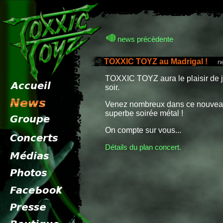
news précèdente
TOXXIC TOYZ au Madrigal !
news
TOXXIC TOYZ aura le plaisir de j
soir.
Venez nombreux dans ce nouvea
superbe soirée métal !
On compte sur vous...
Détails du plan concert.