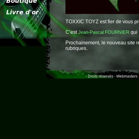
TOXXIC TOYZ est fier de vous pr
C’est
Jean-Pascal FOURNIER
qui 
Prochainement, le nouveau site r
rubriques.
- Droits réservés - Webmasters