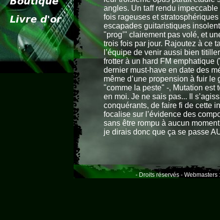
angles. Un taff rendu impeccable 
fois rageuses et stratosphériqu
escapades guitaristiques insolentes
"prog’" clairement pas volé, et un
trois fois par jour. Rajoutez à ce 
l’équipe de venir aussi bien tit
frotter à un hard FM emphatique (
dernier must-have en date des mét
même d’une propension à fuir le g
"comme la peste" -, Mutation est 
en moi. Je ne sais pas... Il s’agis
conquérants, de faire fi de cette 
focalise sur l’évidence des compos
sans être rompu à aucun moment q
je dirais donc que ça se passe A
- Droits réservés - Webmasters