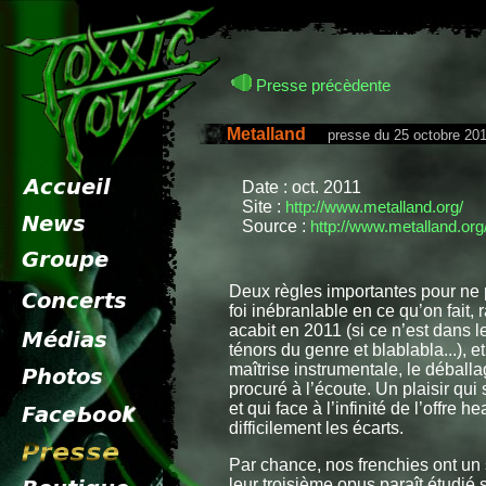
Presse précèdente
Metalland
presse du 25 octobre 20
Date : oct. 2011
Site :
http://www.metalland.org/
Source :
http://www.metalland.org/
Deux règles importantes pour ne 
foi inébranlable en ce qu’on fait, 
acabit en 2011 (si ce n’est dans
ténors du genre et blablabla...), 
maîtrise instrumentale, le déball
procuré à l’écoute. Un plaisir qui
et qui face à l’infinité de l’offr
difficilement les écarts.
Par chance, nos frenchies ont un 
leur troisième opus paraît étudié