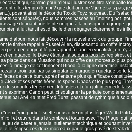
 écrasant qui, comme pour mieux illustrer son titre s’emballe lors
nsi entre les tempo (tempi ? que doit-on dire ? je ne sais pas, je 
ien...), posant ainsi le décor du Toxxic Toyz nouveau. Du "salad 
dients sont séparés), nous sommes passés au "melting pot" (tou
brassage donnant une teinte unique à la musique du groupe, qui,
r bien à lui, tant il est difficile d’en dégager clairement les infl
ame d’album nous fait découvrir la nouvelle voix du groupe, l’
nt le timbre rappelle Russel Allen, disposant d’un coffre incroy
 peu perdu en originalité par rapport à l’ancien vocaliste, on n’y
 et en nuance, le Dave étant à l’aise dans tous les registres, et
 sa place dans ce Mutation qui nous offre des morceaux plus po
es, à l’image de cet Innocent Blood, à la ligne directrice instabl
rceau à tiroir, qui, par sa singularité marque en quelque sorte l
 2 faces de cet album, après l’entame plus qu’efficace constituée
e Clock et ses petits frères, le speed Chaos et le plus prog Time
r de sonorités légèrement futuristes et d’un joli intermède laiss
t s’exprimer. Car on peut ici souligner la parfaite complémentar
 tenus par Arvi Kaint et Fred Burst, passant de rythmique à solo 
a "deuxième partie", si elle nous offre un plus léger Worth Gold à
 n’ roll et œuvre dans le sombre et torturé avec The Plage, qui,
le jeu de batterie jamais inutilement technique et pourtant inventi
e, elle éclipse ces deux morceaux par le gros pavé de steak de