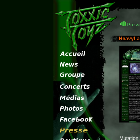
Presse
HeavyL
Mutation,