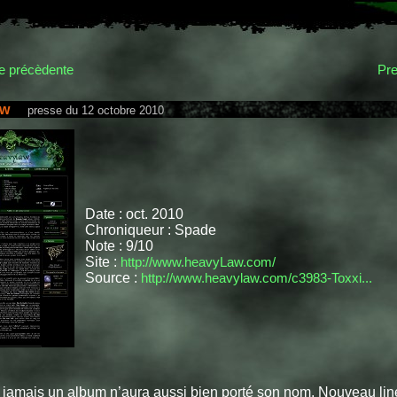
 précèdente
Pre
aw
presse du 12 octobre 2010
Date : oct. 2010
Chroniqueur : Spade
Note : 9/10
Site :
http://www.heavyLaw.com/
Source :
http://www.heavylaw.com/c3983-Toxxi...
 jamais un album n’aura aussi bien porté son nom. Nouveau lin