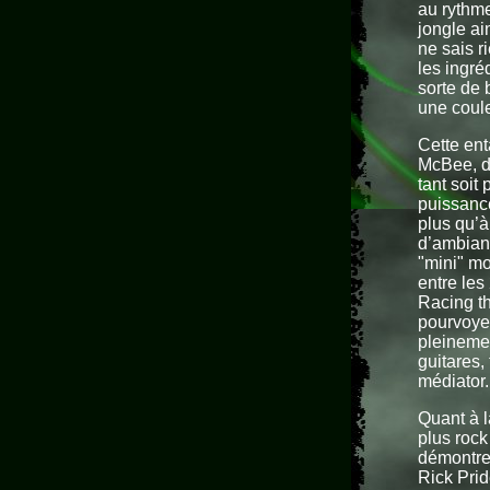
au rythme
jongle ai
ne sais r
les ingré
sorte de 
une couleu
Cette ent
McBee, do
tant soit
puissance
plus qu’à
d’ambianc
"mini" mo
entre les
Racing th
pourvoyeu
pleinemen
guitares,
médiator.
Quant à l
plus rock
démontre 
Rick Prid