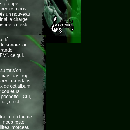
yz, groupe
 premier opus
mais un nouveau
insi la charge
strée ici reste
alité
du sonore, on
 grande
FM", ce qui,
ésultat s’en
-mais-pas-trop,
es rentre-dedans
ux de cet album
x couleurs
 pochette". Oui,
al, n’est-il-
utour d’un thème
i nous reste
ilités, morceau