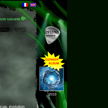
sse suivante
2912761
visites
MUTATION
2010
e-up, évolution