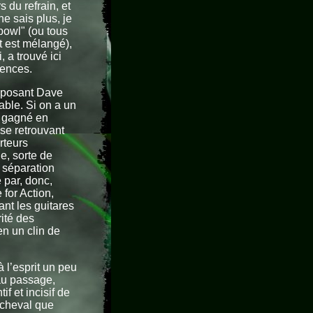
 du refrain, et
ne sais plus, je
bowl" (ou tous
t est mélangé),
 a trouvé ici
uences.
imposant Dave
able. Si on a un
 a gagné en
 se retrouvant
rteurs
e, sorte de
a séparation
 par, donc,
 for Action,
ant les guitares
ité des
en un clin de
 l’esprit un peu
 au passage,
f et incisif de
 cheval que