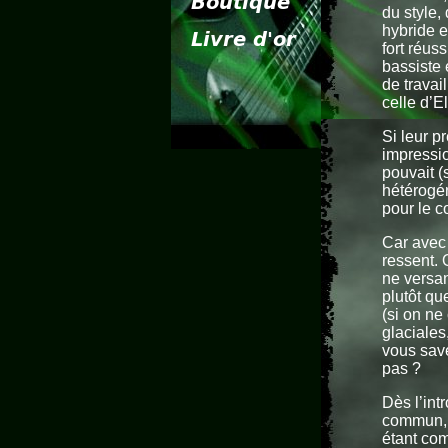
du style,
hybride e
fort réus
bassiste 
de travai
celle d’El
Si leur p
impressi
pouvait (
hétérogén
pour le c
Car avec M
ressent. 
ne versan
plutôt qu
(si on ne
glaciales
vous savez
pas ?
Dès l’int
commun, l
étant com