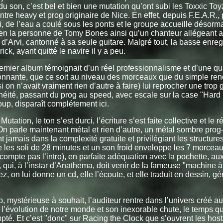
 du son, c’est bel et bien une mutation qu’ont subi les Toxxic To
ntre heavy et prog originaire de Nice. En effet, depuis F.E.A.R.,
si, de l’eau a coulé sous les ponts et le groupe accueille désor
en la personne de Tomy Bones ainsi qu’un chanteur allégeant a
l d’Arvi, cantonné à sa seule guitare. Malgré tout, la basse enregi
rick, ayant quitté le navire il y a peu.
remier album témoignait d’un réel professionnalisme et d’une qu
onnante, que ce soit au niveau des morceaux que du simple ren
si on n’avait vraiment rien d’autre à faire) lui reprocher une trop
éité, passant du prog au speed, avec escale sur la case "Hard 
oup, disparaît complétement ici.
utation, le ton s’est durci, l’écriture s’est faite collective et le r
On parle maintenant métal et rien d’autre, un métal sombre prog
t jamais dans la complexité gratuite et privilégiant les structur
e les soli de 28 minutes et un son froid enveloppe les 7 morcea
 compte pas l’intro), en parfaite adéquation avec la pochette, au
, qui, à l’instar d’Anathema, doit venir de la fameuse "machine à
, on lui donne un cd, elle l’écoute, et elle traduit en dessin, géni
ro, mystérieuse à souhait, l’auditeur rentre dans l’univers créé a
’évolution de notre monde et son inexorable chute, le temps qu
pté. Et c’est "donc" sur Racing the Clock que s’ouvrent les host