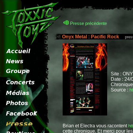
Presse précèdente
Onyx Metal : Pacific Rock
presse
Site : ON
Date : 24/
Chronique
Source :
h
Brian et Electra vous racontent
ht
cette chronique. Et merci pour le