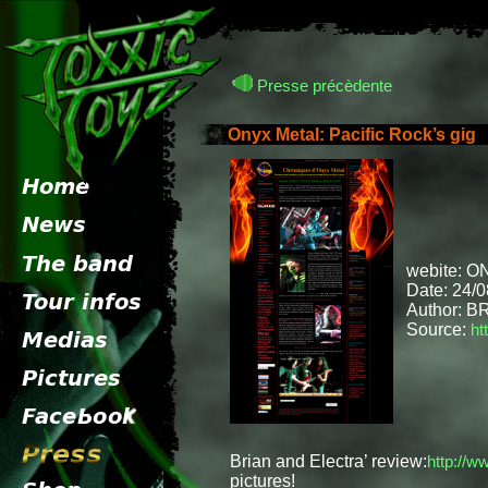
Presse précèdente
Onyx Metal: Pacific Rock’s gig
p
webite: O
Date: 24/
Author: B
Source:
ht
Brian and Electra’ review:
http://w
pictures!