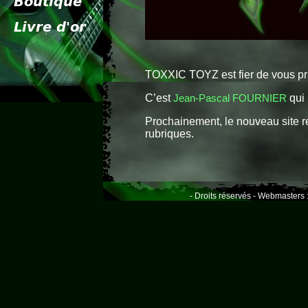
TOXXIC TOYZ est fier de vous pr
C’est
Jean-Pascal FOURNIER
qui 
Prochainement, le nouveau site r
rubriques.
- Droits réservés - Webmasters