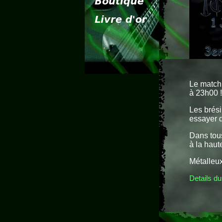
Le match
à 23h00 !
Les brési
essayer d
Dans tou
à la haut
Métalleux
Details du 