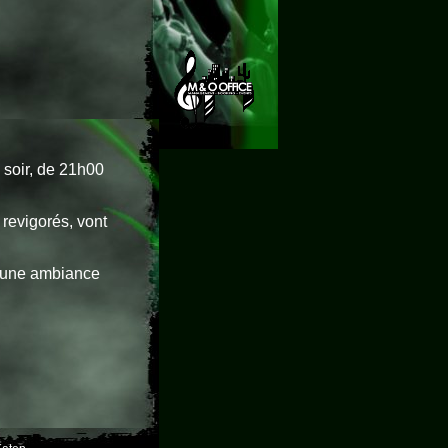
soir, de 21h00
 revigorés, vont
 une ambiance