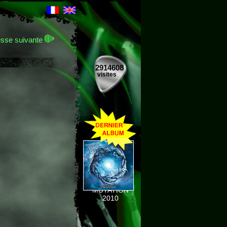
sse suivante
2914608
visites
MUTATION
2010