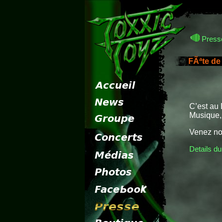
Presse
FÃªte de
C’est au 
Musique, 
Venez no
Details du