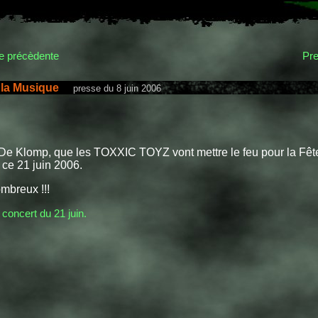
 précèdente
Pre
 la Musique
presse du 8 juin 2006
De Klomp, que les TOXXIC TOYZ vont mettre le feu pour la Fête
ce 21 juin 2006.
mbreux !!!
 concert du 21 juin.