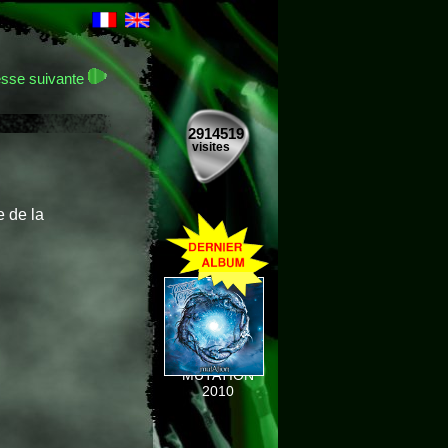
sse suivante
2914519
visites
 de la
MUTATION
2010