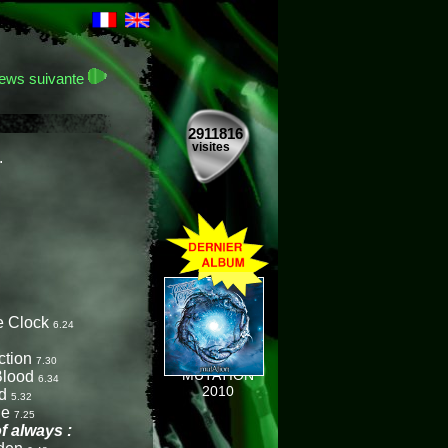
ews suivante
2911816
visites
.
e Clock
6.24
ction
7.30
MUTATION
Blood
6.34
2010
ld
5.32
ue
7.25
f always :