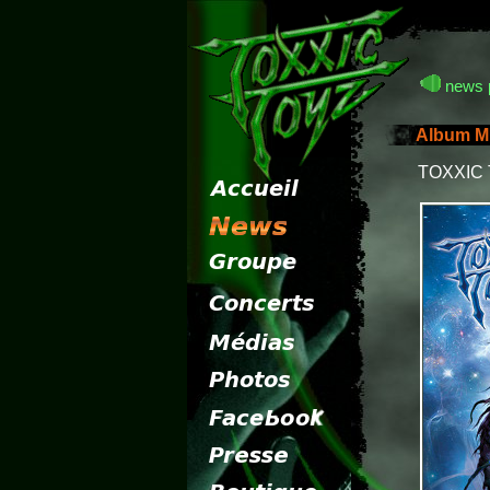
news 
Album M
TOXXIC T