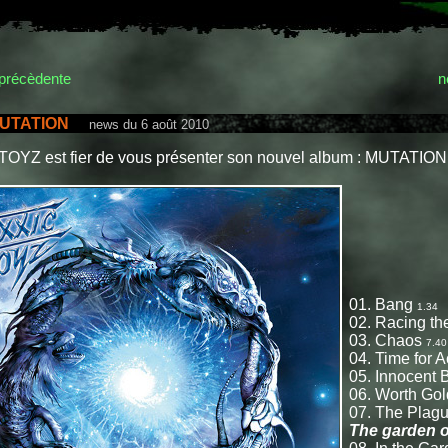
précèdente
n
UTATION
news du 6 août 2010
OYZ est fier de vous présenter son nouvel album : MUTATION
01. Bang
1.34
02. Racing th
03. Chaos
7.40
04. Time for A
05. Innocent 
06. Worth Go
07. The Plag
The garden o