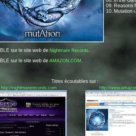
08. In the Ga
09. Reasons f
10. Mutation
5
LE sur le site web de
Nightmare Records
.
LE sur le site web de
AMAZON.COM
.
Titres écoutables sur :
http://nightmarerecords.com
http://www.amazo