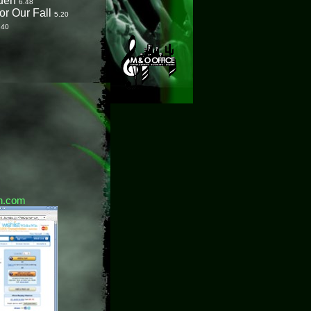
rden
6.48
or Our Fall
5.20
.40
n.com