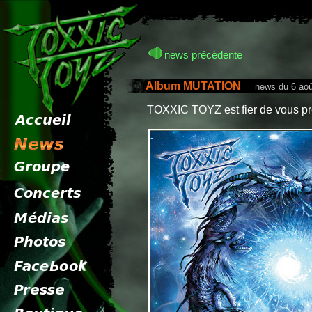
news précèdente
Album MUTATION
news du 6 aoû
TOXXIC TOYZ est fier de vous p