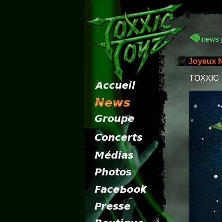
news 
Joyeux N
TOXXIC T