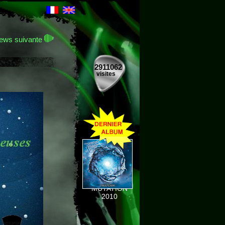
ews suivante
2911062
visites
MUTATION
2010