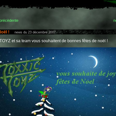
précèdente
n
oël !
news du 23 décembre 2007
OYZ et sa team vous souhaitent de bonnes fêtes de noël !