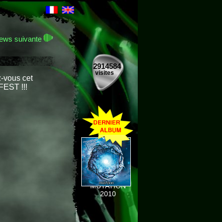
ews suivante
2914584
visites
z-vous cet
FEST !!!
MUTATION
2010