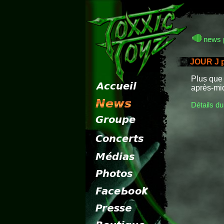
news 
JOUR J p
Plus que 
après-mi
Détails du