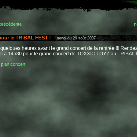
précèdente
n
our le TRIBAL FEST !
news du 29 août 2007
quelques heures avant le grand concert de la rentrée !!! Rende
di à 14h30 pour le grand concert de TOXXIC TOYZ au TRIBAL 
 plan concert.