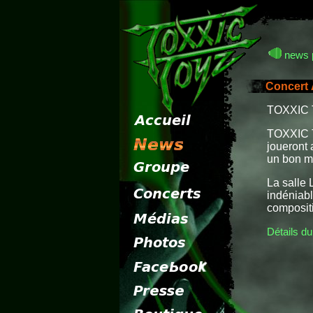
news 
Concert
TOXXIC T
TOXXIC T
joueront 
un bon mo
La salle 
indéniabl
composit
Détails du