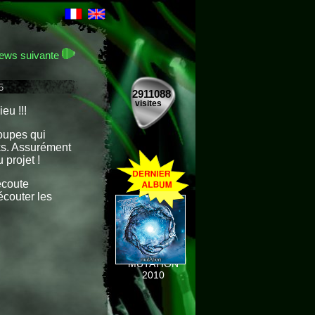
ews suivante
5
2911088
visites
eu !!!
oupes qui
nks. Assurément
projet !
écoute
écouter les
MUTATION
2010