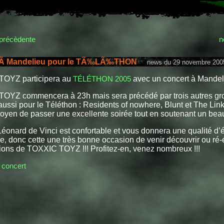
précèdente
n
 Ã Mandelieu pour le TÃ‰LÃ‰THON
news du 29 novembre 200
OYZ participera au
TÉLÉTHON 2005
avec un concert à Mandeli
OYZ commencera à 23h mais sera précédé par trois autres gr
aussi pour le Téléthon : Residents of nowhere, Blunt et The Li
yen de passer une excellente soirée tout en soutenant un beau 
Léonard de Vinci est confortable et vous donnera une qualité d’
e, donc cette une très bonne occasion de venir découvrir ou ré-
ions de TOXXIC TOYZ !!! Profitez-en, venez nombreux !!!
 concert