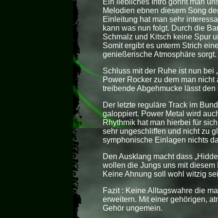
Ein liebliches Intro gönnt man 
Melodien ebnen diesem Song den
Einleitung hat man sehr interessa
kann was nun folgt. Durch die Ban
Schmalz und Kitsch keine Spur un
Somit ergibt es unterm Strich ein
genießerische Atmosphäre sorgt.
Schluss mit der Ruhe ist nun bei 
Power Rocker zu dem man nicht a
treibende Abgehmucke lässt den g
Der letzte reguläre Track im Bund
galoppiert. Power Metal wird auc
Rhythmik hat man hierbei für sic
sehr ungeschliffen und nicht zu gl
symphonische Einlagen nichts da
Den Ausklang macht dass „Hidden
wollen die Jungs uns mit diesem 
Keine Ahnung soll wohl witzig se
Fazit : Keine Alltagswahre die m
erweitern. Mit einer gehörigen, a
Gehör ungemein.