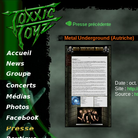
Presse précèdente
Metal Underground (Autriche)
p
Date : oct
Site :
http:
Source :
h