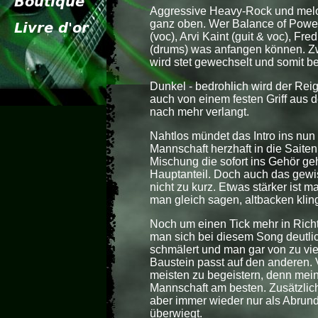
Aggressive Heavy-Rock und melo
ganz oben. Wer Balance of Powe
(voc), Arvi Kaint (guit & voc), Fr
(drums) was anfangen können. Z
wird stet gewechselt und somit be
Dunkel - bedrohlich wird der Rei
auch von einem festen Griff aus 
nach mehr verlangt.
Nahtlos mündet das Intro ins nun 
Mannschaft herzhaft in die Saiten
Mischung die sofort ins Gehör geh
Hauptanteil. Doch auch das gew
nicht zu kurz. Etwas stärker ist ma
man gleich sagen, altbacken klin
Noch um einen Tick mehr in Richt
man sich bei diesem Song deutli
schmälert und man gar von zu vie
Baustein passt auf den anderen. 
meisten zu begeistern, denn mein
Mannschaft am besten. Zusätzlich
aber immer wieder nur als Abrund
überwiegt.