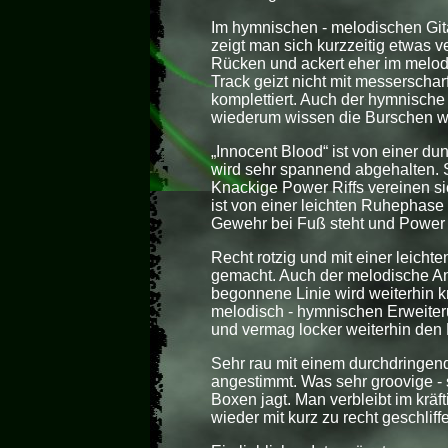
Im hymnischen - melodischen Gitar
zeigt man sich kurzzeitig etwas v
Rücken und ackert eher im melodi
Track geizt nicht mit messerscha
komplettiert. Auch der hymnische
wiederum wissen die Burschen 
„Innocent Blood“ ist von einer d
wird sehr spannend abgehalten. S
Knackige Power Riffs vereinen sic
ist von einer leichten Ruhephase
Gewehr bei Fuß steht und Power
Recht rotzig und mit einer leicht
gemacht. Auch der melodische Ante
begonnene Linie wird weiterhin kra
melodisch - hymnischen Erweiter
und vermag locker weiterhin den
Sehr rau mit einem durchdringen
angestimmt. Was sehr groovige -
Boxen jagt. Man verbleibt im kr
wieder mit kurz zu recht geschlif