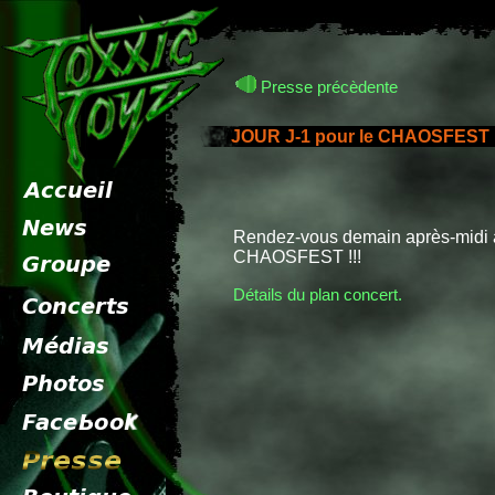
Presse précèdente
JOUR J-1 pour le CHAOSFEST 
Rendez-vous demain après-midi 
CHAOSFEST !!!
Détails du plan concert.