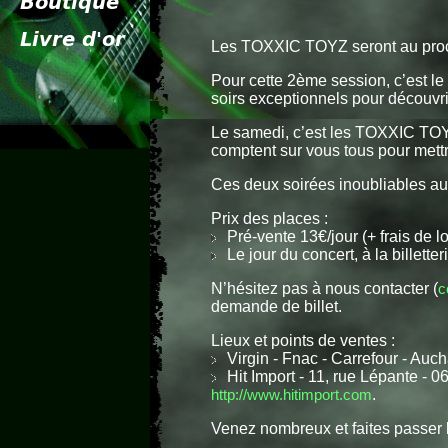
Les TOXXIC TOYZ seront au pro
Pour cette 2ème session, c’est le
soirs exceptionnels pour découvri
Le samedi, c’est les TOXXIC TOYZ 
comptent sur vous tous pour mettr
Ces deux soirées inoubliables au
Prix des places :
Pré-vente 13€/jour (+ frais de lo
Le jour du concert, à la billette
N’hésitez pas à nous contacter (
c
demande de billet.
Lieux et points de ventes :
Virgin - Fnac - Carrefour - Aucha
Hit Import - 11, rue Lépante - 0
http://www.hitimport.com
.
Venez nombreux et faites passer l’