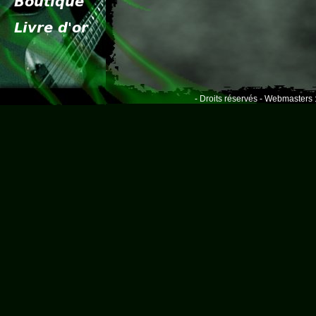
- Droits réservés - Webmasters