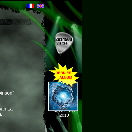
2914568
visites
binson"
th La
MUTATION
.
2010