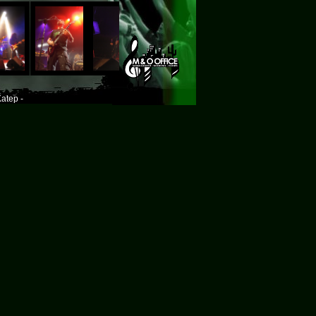
atep -