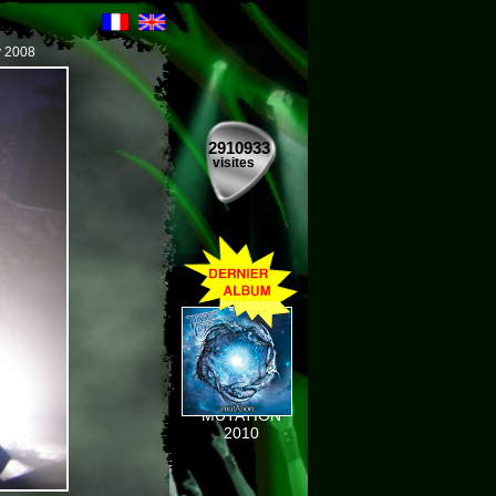
y 2008
2910933
visites
MUTATION
2010