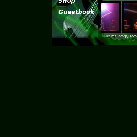
Pictures: Katep,Thom