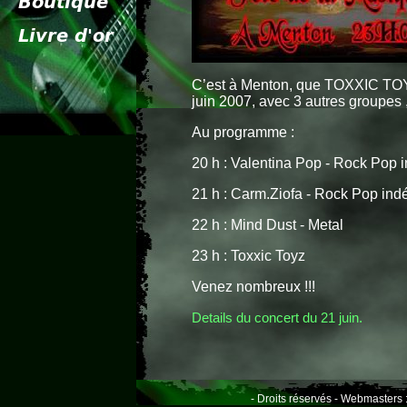
C’est à Menton, que TOXXIC TOYZ 
juin 2007, avec 3 autres groupes ,
Au programme :
20 h : Valentina Pop - Rock Pop 
21 h : Carm.Ziofa - Rock Pop ind
22 h : Mind Dust - Metal
23 h : Toxxic Toyz
Venez nombreux !!!
Details du concert du 21 juin.
- Droits réservés - Webmasters