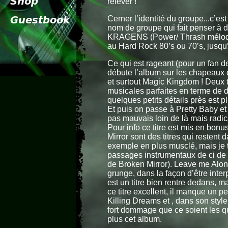
relever !
Cerner l’identité du groupe...c’es
nom de groupe qui fait penser à d
KRAGENS (Power/ Thrash mélodiqu
au Hard Rock 80’s ou 70’s, jusq
Ce qui est rageant (pour un fa
débute l’album sur les chapeaux d
et surtout Magic Kingdom ! Deux t
musicales parfaites en terme de 
quelques petits détails près est 
Et puis on passe à Pretty Baby et 
pas mauvais loin de là mais radic
Pour info ce titre est mis en bonu
Mirror sont des titres qui resten
exemple en plus musclé, mais je 
passages instrumentaux de ci de 
de Broken Mirror). Leave me Alon
grunge, dans la façon d’être inte
est un titre bien rentre dedans, m
ce titre excellent, il manque un 
Killing Dreams et , dans son style,
fort dommage que ce soient les qu
plus cet album.