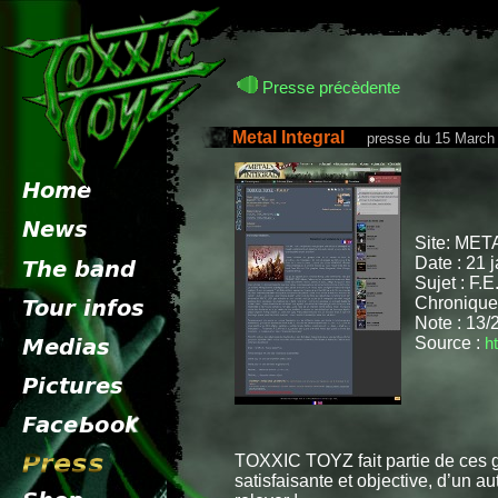
Presse précèdente
Metal Integral
presse du 15 March 
Site: MET
Date : 21 
Sujet : F.E
Chronique
Note : 13/
Source :
h
TOXXIC TOYZ fait partie de ces gr
satisfaisante et objective, d’un au