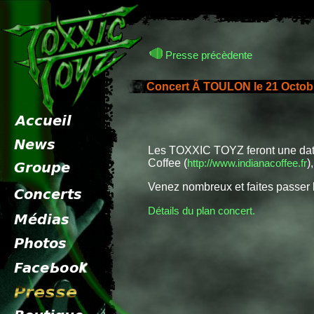
Presse précèdente
Concert Ã TOULON le 21 Octob
Les TOXXIC TOYZ feront une date 
Coffee (
http://www.indianacoffee.fr
)
Venez nombreux et faites passer l’
Détails du plan concert.